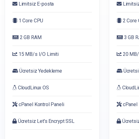
Limitsiz E-posta
Limitsi
1 Core CPU
2 Core
2 GB RAM
3 GB 
15 MB/s I/O Limiti
20 MB/s
Ücretsiz Yedekleme
Ücrets
CloudLinux OS
CloudLi
cPanel Kontrol Paneli
cPanel 
Ücretsiz Let's Encrypt SSL
Ücretsiz