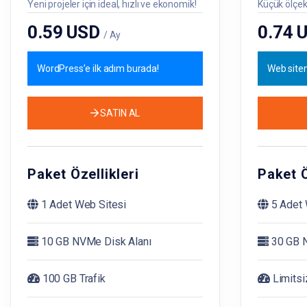
Yeni projeler için ideal, hızlı ve ekonomik!
Küçük ölçekli
0.59 USD
0.74 
/ Ay
WordPress’e ilk adım burada!
Web siten
SATIN AL
Paket Özellikleri
Paket Ö
1 Adet Web Sitesi
5 Adet 
10 GB NVMe Disk Alanı
30 GB N
100 GB Trafik
Limitsi