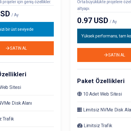
 projeler için geniş özellikler.
Orta büyüklükte projelere özel
altyapı.
USD
/ Ay
0.97 USD
/ Ay
izi bir üst seviyede
Yüksek performans, tam kon
SATIN AL
SATIN AL
zellikleri
Paket Özellikleri
Web Sitesi
10 Adet Web Sitesi
VMe Disk Alanı
Limitsiz NVMe Disk Ala
z Trafik
Limitsiz Trafik