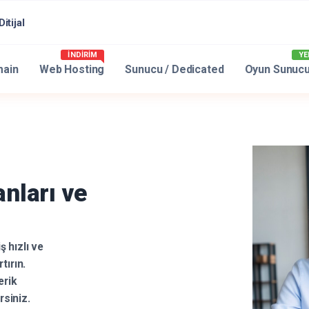
itijal
İNDİRİM
YE
ain
Web Hosting
Sunucu / Dedicated
Oyun Sunuc
nları ve
 hızlı ve
tırın.
erik
siniz.