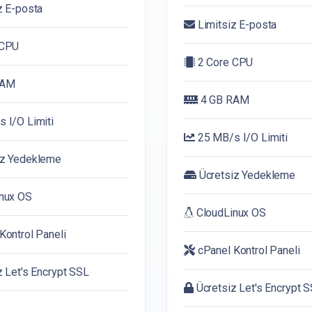
z E-posta
Limitsiz E-posta
 CPU
2 Core CPU
RAM
4 GB RAM
 I/O Limiti
25 MB/s I/O Limiti
iz Yedekleme
Ücretsiz Yedekleme
nux OS
CloudLinux OS
Kontrol Paneli
cPanel Kontrol Paneli
 Let's Encrypt SSL
Ücretsiz Let's Encrypt 