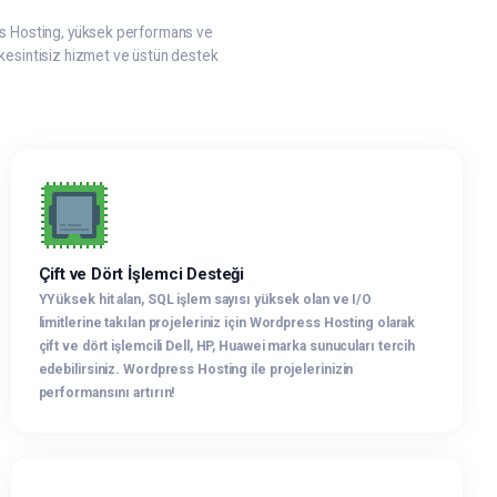
ess Hosting, yüksek performans ve
ı, kesintisiz hizmet ve üstün destek
Çift ve Dört İşlemci Desteği
YYüksek hit alan, SQL işlem sayısı yüksek olan ve I/O
limitlerine takılan projeleriniz için Wordpress Hosting olarak
çift ve dört işlemcili Dell, HP, Huawei marka sunucuları tercih
edebilirsiniz. Wordpress Hosting ile projelerinizin
performansını artırın!