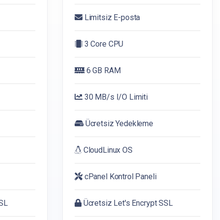
Limitsiz E-posta
3 Core CPU
6 GB RAM
30 MB/s I/O Limiti
Ücretsiz Yedekleme
CloudLinux OS
cPanel Kontrol Paneli
SSL
Ücretsiz Let's Encrypt SSL