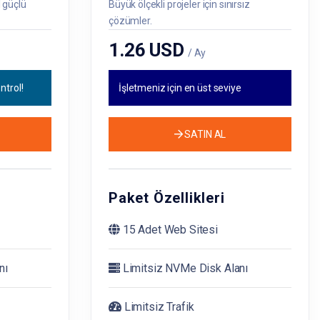
 güçlü
Büyük ölçekli projeler için sınırsız
çözümler.
1.26 USD
/ Ay
trol!
İşletmeniz için en üst seviye
SATIN AL
Paket Özellikleri
15 Adet Web Sitesi
nı
Limitsiz NVMe Disk Alanı
Limitsiz Trafik