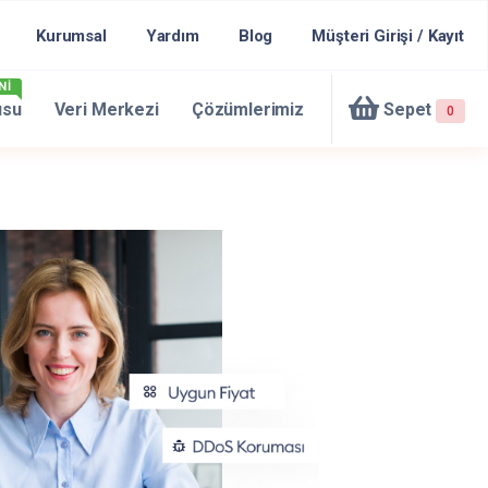
Kurumsal
Yardım
Blog
Müşteri Girişi / Kayıt
Nİ
usu
Veri Merkezi
Çözümlerimiz
Sepet
0