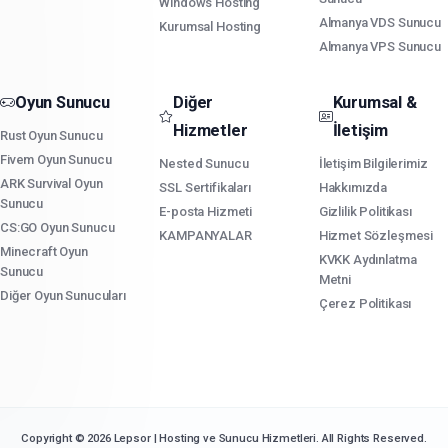
Windows Hosting
Almanya VDS Sunucu
Kurumsal Hosting
Almanya VPS Sunucu
Oyun Sunucu
Diğer
Kurumsal &
Hizmetler
İletişim
Rust Oyun Sunucu
Fivem Oyun Sunucu
Nested Sunucu
İletişim Bilgilerimiz
ARK Survival Oyun
SSL Sertifikaları
Hakkımızda
Sunucu
E-posta Hizmeti
Gizlilik Politikası
CS:GO Oyun Sunucu
KAMPANYALAR
Hizmet Sözleşmesi
Minecraft Oyun
KVKK Aydınlatma
Sunucu
Metni
Diğer Oyun Sunucuları
Çerez Politikası
Copyright © 2026 Lepsor | Hosting ve Sunucu Hizmetleri. All Rights Reserved.