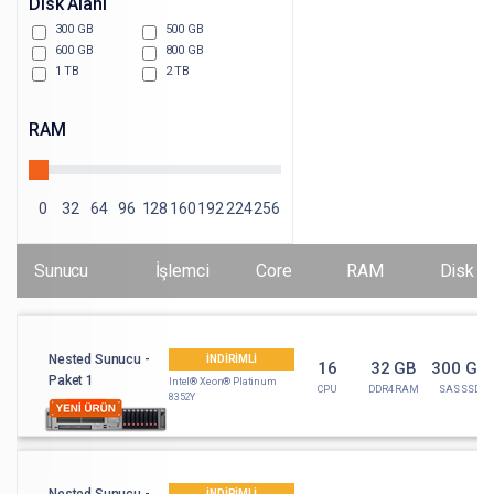
Disk Alanı
300 GB
500 GB
600 GB
800 GB
1 TB
2 TB
RAM
0
32
64
96
128
160
192
224
256
Sunucu
İşlemci
Core
RAM
Disk
Nested Sunucu -
İNDİRİMLİ
16
32 GB
300 GB
Paket 1
Intel® Xeon® Platinum
CPU
DDR4 RAM
SAS SSD
8352Y
İNDİRİMLİ