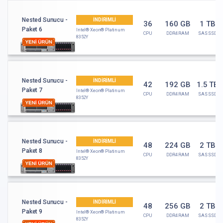
Nested Sunucu -
İNDİRİMLİ
36
160 GB
1 TB
Paket 6
Intel® Xeon® Platinum
CPU
DDR4 RAM
SAS SSD
8352Y
Nested Sunucu -
İNDİRİMLİ
42
192 GB
1.5 TB
Paket 7
Intel® Xeon® Platinum
CPU
DDR4 RAM
SAS SSD
8352Y
Nested Sunucu -
İNDİRİMLİ
48
224 GB
2 TB
Paket 8
Intel® Xeon® Platinum
CPU
DDR4 RAM
SAS SSD
8352Y
Nested Sunucu -
İNDİRİMLİ
48
256 GB
2 TB
Paket 9
Intel® Xeon® Platinum
CPU
DDR4 RAM
SAS SSD
8352Y