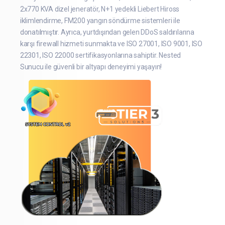
2x770 KVA dizel jeneratör, N+1 yedekli Liebert Hiross
iklimlendirme, FM200 yangın söndürme sistemleri ile
donatılmıştır. Ayrıca, yurtdışından gelen DDoS saldırılarına
karşı firewall hizmeti sunmakta ve ISO 27001, ISO 9001, ISO
22301, ISO 22000 sertifikasyonlarına sahiptir. Nested
Sunucu ile güvenli bir altyapı deneyimi yaşayın!