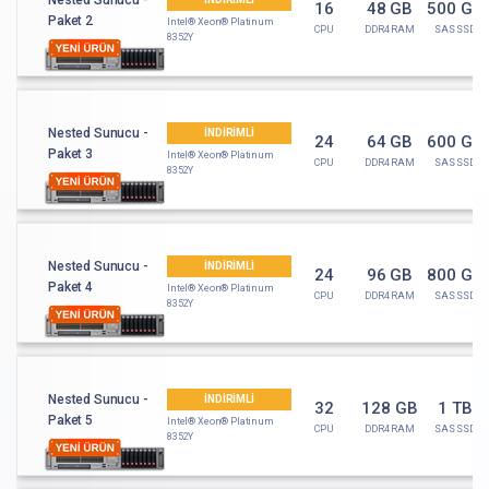
Nested Sunucu -
16
48 GB
500 GB
Paket 2
Intel® Xeon® Platinum
CPU
DDR4 RAM
SAS SSD
8352Y
Nested Sunucu -
İNDİRİMLİ
24
64 GB
600 GB
Paket 3
Intel® Xeon® Platinum
CPU
DDR4 RAM
SAS SSD
8352Y
Nested Sunucu -
İNDİRİMLİ
24
96 GB
800 GB
Paket 4
Intel® Xeon® Platinum
CPU
DDR4 RAM
SAS SSD
8352Y
Nested Sunucu -
İNDİRİMLİ
32
128 GB
1 TB
Paket 5
Intel® Xeon® Platinum
CPU
DDR4 RAM
SAS SSD
8352Y