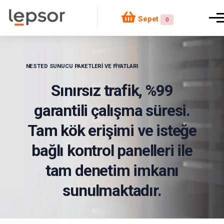
Müşteri
or
Sepet
Kurumsal
Yardım
Blog
Girişi /
0
Kayıt
NESTED SUNUCU PAKETLERI VE FIYATLARI
Sınırsız trafik, %99
garantili çalışma süresi.
Tam kök erişimi ve isteğe
bağlı kontrol panelleri ile
tam denetim imkanı
sunulmaktadır.