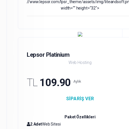
//www.lepsor.com/lpsr_theme/assets/img/liteandsoft.p
width="" height="32">
Lepsor Platinium
Web Hosting
TL
109.90
Aylık
SIPARIŞ VER
Paket Özellikleri
2 Adet
Web Sitesi