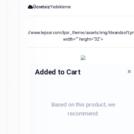
Ücretsiz
Yedekleme
//www.lepsor.com/lpsr_theme/assets/img/liteandsoft.p
width="" height="32">
×
Added to Cart
Based on this product, we
recommend: