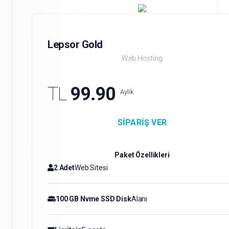
Lepsor Gold
Web Hosting
TL
99.90
Aylık
SIPARIŞ VER
Paket Özellikleri
2 Adet
Web Sitesi
100 GB Nvme SSD Disk
Alanı