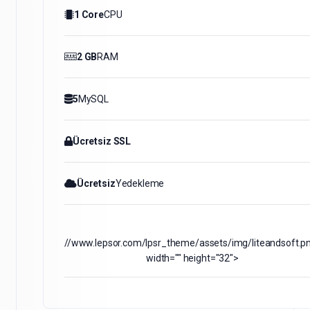
1 Core
CPU
2 GB
RAM
5
MySQL
Ücretsiz SSL
Ücretsiz
Yedekleme
//www.lepsor.com/lpsr_theme/assets/img/liteandsoft.p
width="" height="32">