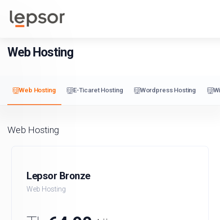
Müşteri
or
Kurumsal
Yardım
Blog
Girişi /
Kayıt
Web Hosting
Web Hosting
E-Ticaret Hosting
Wordpress Hosting
W
Web Hosting
Lepsor Bronze
Web Hosting