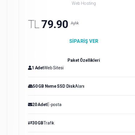
Web Hosting
TL
79.90
Aylık
SIPARIŞ VER
Paket Özellikleri
1 Adet
Web Sitesi
50 GB Nvme SSD Disk
Alanı
20 Adet
E-posta
30 GB
Trafik