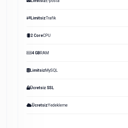
Limitsiz
E-posta
Limitsiz
Trafik
2 Core
CPU
4 GB
RAM
Limitsiz
MySQL
Ücretsiz SSL
Ücretsiz
Yedekleme