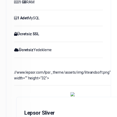
1 GB
RAM
1 Adet
MySQL
Ücretsiz SSL
Ücretsiz
Yedekleme
//www.lepsor.com/lpsr_theme/assets/img/liteandsoft.png"
width="" height="32">
Lepsor Sliver