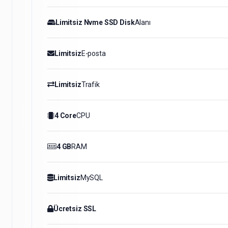
Limitsiz Nvme SSD Disk
Alanı
Limitsiz
E-posta
Limitsiz
Trafik
4 Core
CPU
4 GB
RAM
Limitsiz
MySQL
Ücretsiz SSL