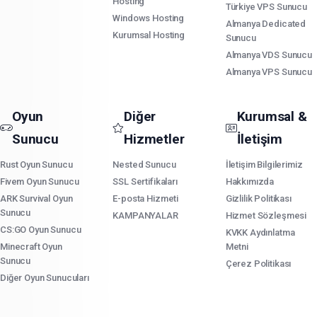
Hosting
Türkiye VPS Sunucu
Windows Hosting
Almanya Dedicated
Kurumsal Hosting
Sunucu
Almanya VDS Sunucu
Almanya VPS Sunucu
Oyun
Diğer
Kurumsal &
Sunucu
Hizmetler
İletişim
Rust Oyun Sunucu
Nested Sunucu
İletişim Bilgilerimiz
Fivem Oyun Sunucu
SSL Sertifikaları
Hakkımızda
ARK Survival Oyun
E-posta Hizmeti
Gizlilik Politikası
Sunucu
KAMPANYALAR
Hizmet Sözleşmesi
CS:GO Oyun Sunucu
KVKK Aydınlatma
Minecraft Oyun
Metni
Sunucu
Çerez Politikası
Diğer Oyun Sunucuları