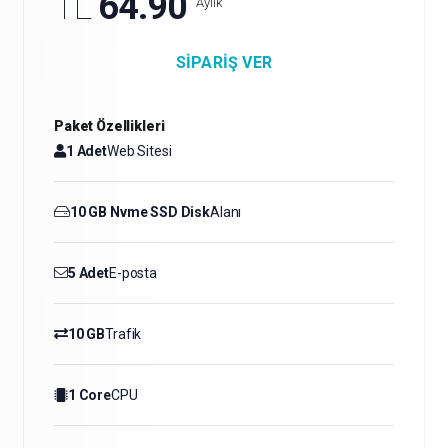
TL
64.90
Aylık
SIPARIŞ VER
Paket Özellikleri
1 Adet
Web Sitesi
10 GB Nvme SSD Disk
Alanı
5 Adet
E-posta
10 GB
Trafik
1 Core
CPU