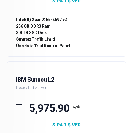
SIPARIŞ VER
Intel(R)
Xeon® E5-2697 v2
256 GB
DDR3 Ram
3.8 TB
SSD Disk
Sınırsız
Trafik Limiti
Ücretsiz Trial
Kontrol Panel
IBM Sunucu L2
Dedicated Server
TL
5,975.90
Aylık
SIPARIŞ VER