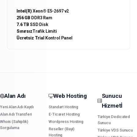
Intel(R)
Xeon® E5-2697 v2
256 GB
DDR3 Ram
7.6 TB
SSD Disk
Sınırsız
Trafik Limiti
Ücretsiz Trial
Kontrol Panel
Alan Adı
Web Hosting
Sunucu
Hizmetİ
Yeni Alan Adı Kaydı
Standart Hosting
Alan Adı Transferi
E-Ticaret Hosting
Türkiye Dedicated
Whois (Sahiplik)
Wordpress Hosting
Sunucu
Sorgulama
Reseller (Bayi)
Türkiye VDS Sunucu
Hosting