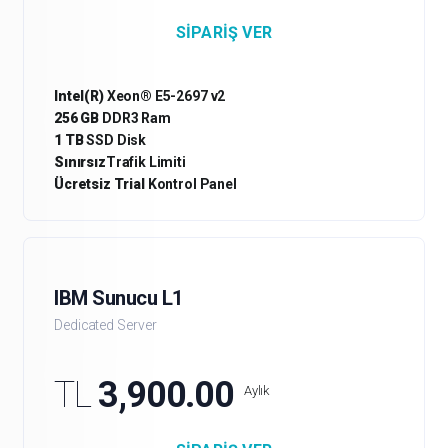
SIPARIŞ VER
Intel(R)
Xeon® E5-2697 v2
256 GB
DDR3 Ram
1 TB
SSD Disk
Sınırsız
Trafik Limiti
Ücretsiz Trial
Kontrol Panel
IBM Sunucu L1
Dedicated Server
TL
3,900.00
Aylık