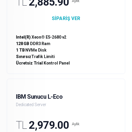
TL
2,885.90
Aylık
SIPARIŞ VER
Intel(R)
Xeon® E5-2680 v2
128 GB
DDR3 Ram
1 TB
NVMe Disk
Sınırsız
Trafik Limiti
Ücretsiz Trial
Kontrol Panel
IBM Sunucu L-Eco
Dedicated Server
TL
2,979.00
Aylık