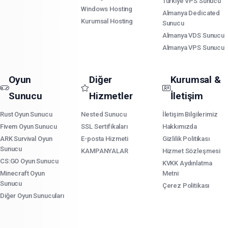
Türkiye VPS Sunucu
Windows Hosting
Almanya Dedicated
Kurumsal Hosting
Sunucu
Almanya VDS Sunucu
Almanya VPS Sunucu
Oyun
Diğer
Kurumsal &
Sunucu
Hizmetler
İletişim
Rust Oyun Sunucu
Nested Sunucu
İletişim Bilgilerimiz
Fivem Oyun Sunucu
SSL Sertifikaları
Hakkımızda
ARK Survival Oyun
E-posta Hizmeti
Gizlilik Politikası
Sunucu
KAMPANYALAR
Hizmet Sözleşmesi
CS:GO Oyun Sunucu
KVKK Aydınlatma
Minecraft Oyun
Metni
Sunucu
Çerez Politikası
Diğer Oyun Sunucuları