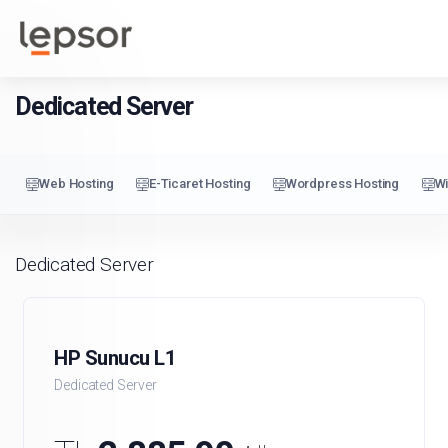
Müşteri
or
Kurumsal
Yardım
Blog
Girişi /
Kayıt
Dedicated Server
Web Hosting
E-Ticaret Hosting
Wordpress Hosting
W
Dedicated Server
HP Sunucu L1
Dedicated Server